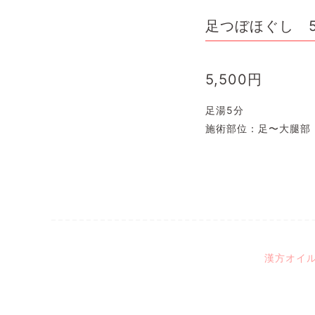
足つぼほぐし 5
5,500
円
足湯5分
施術部位：足〜大腿部
漢方オイル